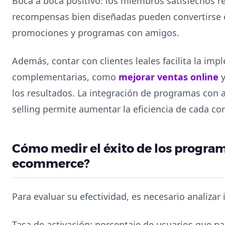
Boca a boca positivo: los miembros satisfechos 
recompensas bien diseñadas pueden convertirse 
promociones y programas con amigos.
Además, contar con clientes leales facilita la im
complementarias, como
mejorar ventas online
y
los resultados. La integración de programas con a
selling permite aumentar la eficiencia de cada co
Cómo medir el éxito de los program
ecommerce?
Para evaluar su efectividad, es necesario analizar 
Tasa de activación: porcentaje de usuarios que pa