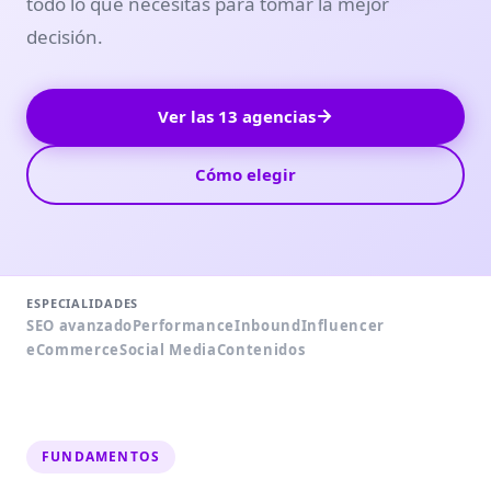
todo lo que necesitas para tomar la mejor
decisión.
Ver las 13 agencias
Cómo elegir
ESPECIALIDADES
SEO avanzado
Performance
Inbound
Influencer
eCommerce
Social Media
Contenidos
FUNDAMENTOS