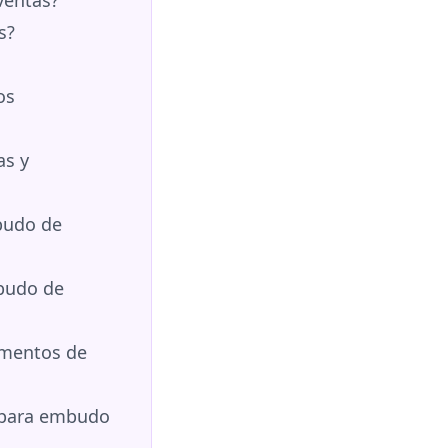
s?
os
as y
budo de
budo de
gmentos de
o para embudo