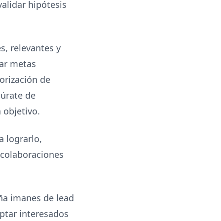
alidar hipótesis
s, relevantes y
rar metas
iorización de
gúrate de
 objetivo.
 lograrlo,
 colaboraciones
eña imanes de lead
aptar interesados