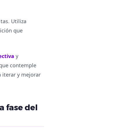
as. Utiliza
ición que
ectiva
y
o que contemple
 iterar y mejorar
 fase del