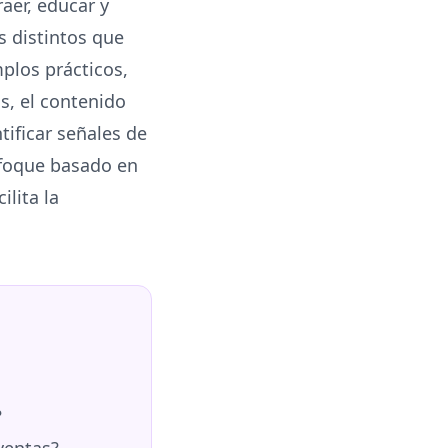
aer, educar y
s distintos que
plos prácticos,
s, el contenido
tificar señales de
nfoque basado en
ilita la
?
ventas?