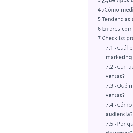
4
¿Cómo medir 
5
Tendencias 
6
Errores comu
7
Checklist pr
7.1
¿Cuál e
marketing 
7.2
¿Con qu
ventas?
7.3
¿Qué mé
ventas?
7.4
¿Cómo p
audiencia?
7.5
¿Por qu
de ventas?