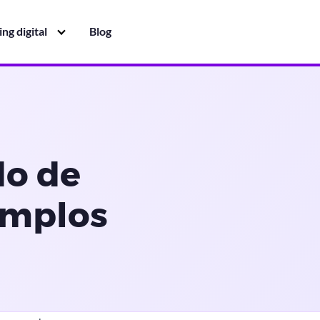
ng digital
Blog
do de
jemplos