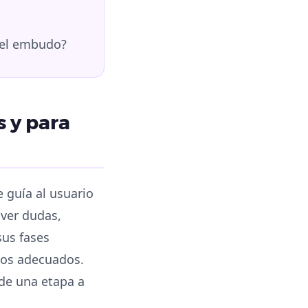
del embudo?
 y para
 guía al usuario
lver dudas,
sus fases
atos adecuados.
de una etapa a