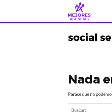
Saltar
al
contenido
social se
Nada e
Parace que no podemos 