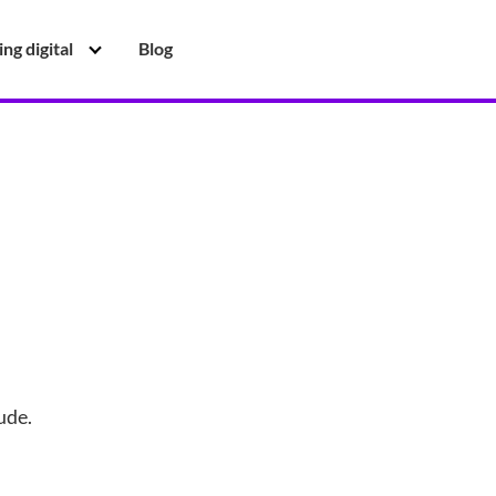
ng digital
Blog
ude.