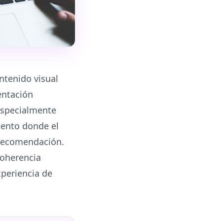
ntenido visual
entación
especialmente
iento donde el
 recomendación.
coherencia
xperiencia de