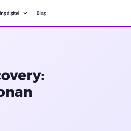
ng digital
Blog
overy:
onan