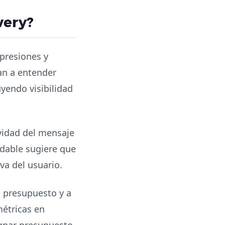
very?
mpresiones y
an a entender
yendo visibilidad
tividad del mensaje
udable sugiere que
iva del usuario.
l presupuesto y a
métricas en