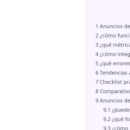
1
Anuncios de 
2
¿cómo funcio
3
¿qué métric
4
¿cómo integ
5
¿qué errores
6
Tendencias a
7
Checklist pr
8
Comparativa 
9
Anuncios de
9.1
¿puede 
9.2
¿qué fo
9.3
¿cómo s