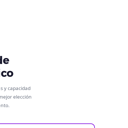
de
ico
s y capacidad
mejor elección
ento.