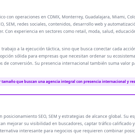
ico con operaciones en CDMX, Monterrey, Guadalajara, Miami, Col
O, SEM, redes sociales, contenidos, desarrollo web y automatizaci
er. Con experiencia en sectores como retail, moda, salud, educación
trabajo a la ejecución táctica, sino que busca conectar cada acció
a opción sólida para empresas que necesitan ordenar su ecosistema
os de conversión. Su presencia internacional también suma valor 
r tamaño que buscan una agencia integral con presencia internacional y re
n posicionamiento SEO, SEM y estrategias de alcance global. Su esp
n mejorar su visibilidad en buscadores, captar tráfico calificado y
lternativa interesante para negocios que requieren combinar posi