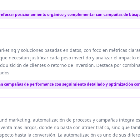
 reforzar posicionamiento orgánico y complementar con campañas de bús
keting y soluciones basadas en datos, con foco en métricas claras
que necesitan justificar cada peso invertido y analizar el impacto 
quisición de clientes o retorno de inversión. Destaca por combinar
tados.
tan campañas de performance con seguimiento detallado y optimización co
ound marketing, automatización de procesos y campañas integrale
e venta más largos, donde no basta con atraer tráfico, sino que tam
specto hasta la conversión. La automatización es uno de sus difer