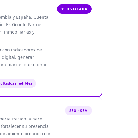
⭐ DESTACADA
ombia y España. Cuenta
ón. Es Google Partner
, inmobiliarias y
n con indicadores de
 digital, generar
para marcas que operan
sultados medibles
SEO · SEM
ecialización la hace
 fortalecer su presencia
cionamiento orgánico con