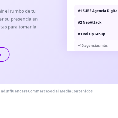
nir el rumbo de tu
#1 SUBE Agencia Digita
er su presencia en
#2 NeoAttack
itas para tomar la
#3 Roi Up Group
+10 agencias más
r
und
Influencer
eCommerce
Social Media
Contenidos