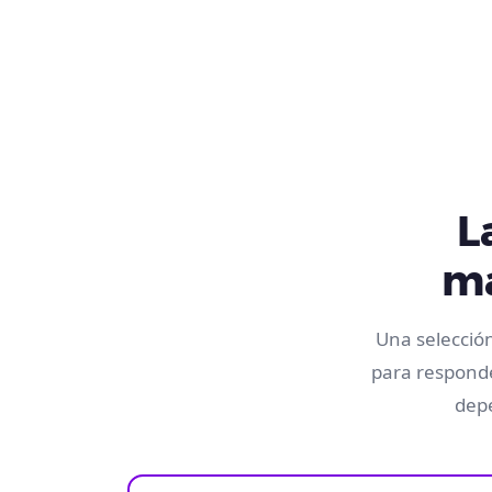
L
ma
Una selecció
para responde
depe